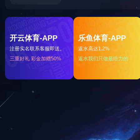
安波福
矢崎
上一条：
[19
大众
返回列表
下一条：
[19
住友
赫尔思曼
KET
KUM
FEP