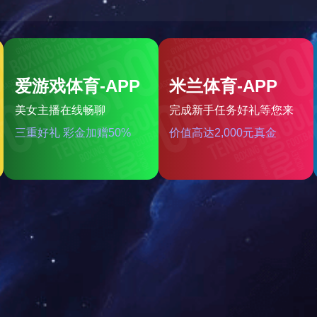
28405239]
28405076]