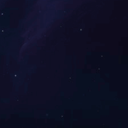
顺捷
产品中心
库
电子简介
开云手机站官网
科世达
电子文化
泰科
莫莱克斯
历程
李尔
安波福
荣誉
矢崎
大众
住友
赫尔思曼
KET
KUM
FEP
COPYRIGHT @ 2020 . ALL RIGHTS RESERVED. 版权所有 天津顺捷公
津ICP备20006277号