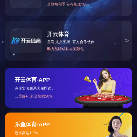
关于顺捷
顺捷电子简介
顺捷电子文化
发展历程
资质荣誉
地址：天津市西青区海泰大道与创新六路
交叉路口东360研发总部A座8楼
电话：022-87938086 / 13920262307
Email：wendy.xia@tj-shunjie.com
COPYRIGH