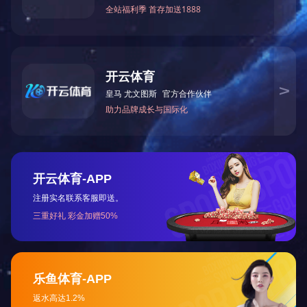
型号：22124492050
库存：
查看产品>>
类别：端子
型号：32124734120
库存：
查看产品>>
1