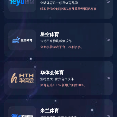
产品中心
Product
开云手机站官网
科世达
泰科
莫莱克斯
李尔
安波福
矢崎
大众