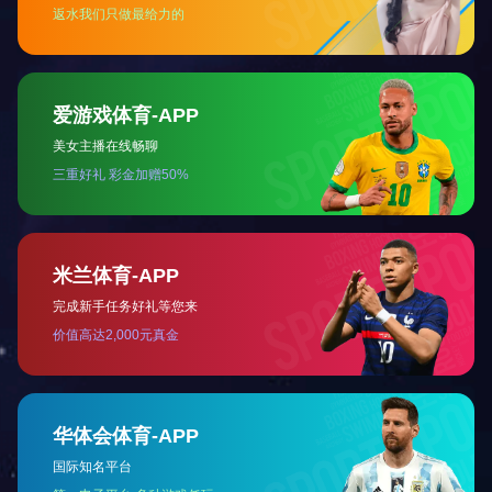
跳转到：
总共：3 条文章， 当前：1/1 页
关于顺捷
顺捷电子
顺捷电子
发展历程
资质荣誉
地址：天津市西青区海泰大道与创新六路
交叉路口东360研发总部A座8楼
电话：022-87938086 / 13920262307